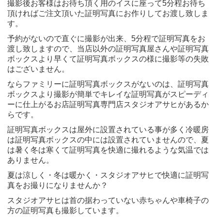
撮影後お客様はお待ち頂く用のイスに座って5分程お待ち
頂ければご注文頂いた証明写真にお作りしてお渡し致しま
す。
予約がないので直ぐに撮影が出来、5分程で証明写真をお
渡し致しますので、当店以外の証明写真屋さんや証明写真
ボックスより早くて証明写真ボックスの様に撮影等の失敗
はございません。
ならファミリーに証明写真ボックスがないのは、証明写真
ボックスより撮影が簡単でキレイな証明写真がスピーディ
ーに仕上がるお店証明写真専門店スタジオアサヒがあるか
らです。
証明写真ボックスは屋外に設置されている事が多く冷暖房
は証明写真ボックスの中には設置されていませんので、夏
は暑く冬は寒くて証明写真を快適に撮れるような気温では
ありません。
夏は涼しく・冬は暖かく・スタジオアサヒで快適に証明写
真をお撮りになりませんか？
スタジオアサヒは首の据わっていない赤ちゃんや車椅子の
方の証明写真も撮影しています。