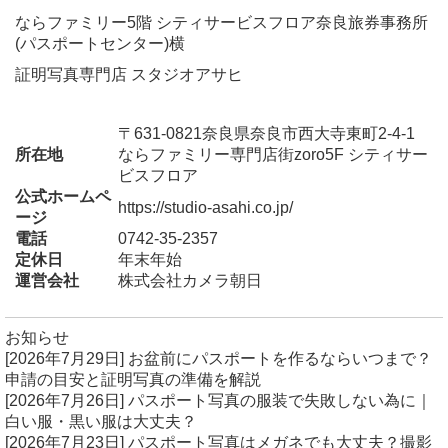
ならファミリー5階 シティサービスフロア奈良旅券事務所
(パスポートセンター)横
証明写真専門店 スタジオアサヒ
〒631-0821奈良県奈良市西大寺東町2-4-1
所在地
ならファミリー専門店街zoro5F シティサー
ビスフロア
公式ホームペ
https://studio-asahi.co.jp/
ージ
電話
0742-35-2357
定休日
年末年始
運営会社
株式会社カメラ朝日
お知らせ
[2026年7月29日]
お盆前にパスポートを作るならいつまで？
申請の目安と証明写真の準備を解説
[2026年7月26日]
パスポート写真の服装で失敗しない為に｜
白い服・黒い服は大丈夫？
[2026年7月23日]
パスポート写真はメガネでも大丈夫？撮影