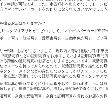
イン申請が可能です。また、市区町村へ出向かなくてもコンビ
方はマイナンバーカードをお作りになられてはいかがでしょう
を撮るお店はありますか？
お店スタジオアサヒがございまして、マイナンバーカード申請
ポート写真・就活写真・履歴書写真・自動車免許写真・ビザ写
リー5階にお店がございまして、近鉄西大寺駅(北改札口)下車
隣)で就活写真などの証明写真をお撮りしています証明写真専門
ける距離の証明写真のお店となりますと少ないです。就活写真
たはスーツを持って来られるので、就活証明写真を撮れるお店
ネクタイ・メイクなどの身だしなみをしっかりチェッックした
・化粧室が完備していて証明写真が撮れるお店はスタジオアサ
証明写真が撮れて直ぐに証明写真をお持ち帰れます。当店は撮
致します。撮影ご証明写真のお渡しは最短5分で直ぐにお持ち
活写真・奈良で受験写真・奈良で証明写真を撮れるお店をお探