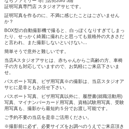
ならファミリー 専門店街zoro 5階
証明写真専門店 スタジオアサヒです。
証明写真を作るのに、不満に感じたことはございません
か？
BOX型の自動撮影機で撮ると、白っぽくなりすぎてしまっ
たり、せっかく綺麗に撮れたと思っても規格外の大きさだ
と言われ、また撮影しないといけない…
簡単そうで意外と難しいです。
当店Aスタジオアサヒは、赤ちゃんからご高齢の方、車椅
子の方も対応していますので、お気軽にご来店下さいま
せ。
パスポート写真、ビザ用写真※の撮影は、当店スタジオア
サヒに是非ともお任せ下さい。
パスポート写真、ビザ用写真以外に、履歴書(就職活動用)
写真、マイナンバーカード用写真、資格試験用写真、受験
用写真も、撮影から最短約５分でお渡し可能です。
ご予約不要の当店を是非ご活用ください。
※撮影前に必ず、必要サイズをお調べのうえでご来店頂き