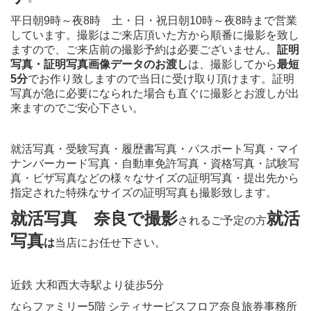
平日朝9時～夜8時 土・日・祝日朝10時～夜8時まで営業
しています。撮影はご来店頂いた方から順番に撮影を致し
ますので、ご来店前の撮影予約は必要ございません。
証明
写真・証明写真画像データのお渡し
は、撮影してから
最短
5分
でお作り致しますので当日に受け取り頂けます。証明
写真が急に必要になられた場合も直ぐに撮影とお渡しが出
来ますのでご安心下さい。
就活写真・受験写真・履歴書写真・パスポート写真・マイ
ナンバーカード写真・自動車免許写真・資格写真・試験写
真・ビザ写真などの様々なサイズの証明写真・提出先から
指定された特殊なサイズの証明写真も撮影致します。
就活写真 奈良で撮影
就活
されるご予定の方
写真
は
当店にお任せ下さい。
近鉄 大和西大寺駅より徒歩5分
ならファミリー5階 シティサービスフロア奈良旅券事務所