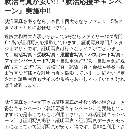
就活写真が安い!!『就活応援キャンペ
ーン』実施中!!
就活写真を撮るなら、奈良市西大寺ならファミリー5階ス
タジオアサヒにお任せ下さい。
近鉄大和西大寺駅から歩いて5分ならファミリーzoro専門
店5階で証明写真を撮影しています、証明写真専門店スタ
ジオアサヒです。証明写真は様々なサイズがございまし
て、
就活写真
・
受験写真
・
履歴書写真
・
パスポート写真
・
マイナンバーカード写真
・自動車免許写真・自動車免許返
納写真・ビザ写真・資格写真・試験写真・会社や学校へ提
出写真など様々な証明写真を撮影しています。細かい指定
された証明写真もサイズや規格をおっしゃっていただけれ
ば作成致します。
就活写真をご注文下さる証明写真の枚数が多い場合は、お
得なキャンペーン〈就活応援キャンペーン〉も実施してい
ますので是非こちらもご利用下さい。〈就活応援キャンペ
ーン〉は証明写真撮影・証明写真・証明写真データがセッ
トになっていて証明写真が安くお得です。是非ご利用下さ