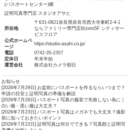
(パスポートセンター)横
証明写真専門店 スタジオアサヒ
〒631-0821奈良県奈良市西大寺東町2-4-1
所在地
ならファミリー専門店街zoro5F シティサー
ビスフロア
公式ホームペ
https://studio-asahi.co.jp/
ージ
電話
0742-35-2357
定休日
年末年始
運営会社
株式会社カメラ朝日
お知らせ
[2026年7月29日]
お盆前にパスポートを作るならいつまで？
申請の目安と証明写真の準備を解説
[2026年7月26日]
パスポート写真の服装で失敗しない為に｜
白い服・黒い服は大丈夫？
[2026年7月23日]
パスポート写真はメガネでも大丈夫？撮影
前に知っておきたいポイント
[2026年7月22日]
証明写真は何分でできる？写真館と証明写