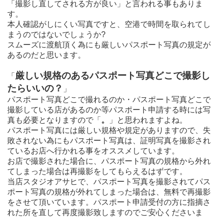
「撮影し直してされる方が良い」と言われる事もありま
す。
本人確認がしにくい写真ですと、空港で時間を取られてし
まうのではないでしょうか?
スムーズに渡航頂く為にも厳しいパスポート写真の規定が
あるのだと思います。
厳しい規格のあるパスポート写真どこで撮影し
「
たらいいの？
」
パスポート写真どこで撮れるのか・パスポート写真どこで
撮影している店があるのか等パスポート申請する時には写
真も必要となりますので「
。
」と思われますよね。
パスポート写真には厳しい規格や規定がありますので、失
敗されない為にもパスポート写真は、証明写真を撮影され
ているお店へ行かれる事をオススメしています。
お店で撮影された場合に、パスポート写真の規格から外れ
てしまった場合は再撮影をしてもらえるはずです。
当店スタジオアサヒで、パスポート写真を撮影されてパス
ポート写真の規格が外れてしまった場合は、無料で再撮影
をさせて頂いています。パスポート申請受付の方に指摘さ
れた所を直して再度撮影致しますのでご安心くださいま