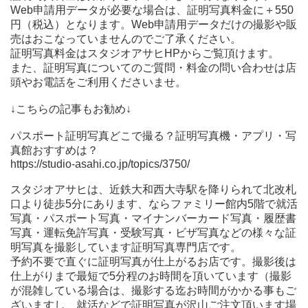
Web申請用データが必要な場合は、証明写真料金に＋550
円（税込）となります。Web申請用データだけの撮影や販
売はおこなっていませんのでご了承ください。
証明写真料金はスタジオアサヒHPからご覧頂けます。
また、証明写真についてのご質問・料金の問い合わせは店
頭やお電話をご利用くださいませ。
↓こちらの記事もお勧め↓
パスポート証明写真どこで撮る？証明写真機・アプリ・写
真館おすすめは？
https://studio-asahi.co.jp/topics/3750/
スタジオアサヒは、近鉄大和西大寺駅を降りられて北改札
口より徒歩5分にあります、ならファミリー館内5階で就活
写真・パスポート写真・マイナンバーカード写真・履歴書
写真・運転免許写真・受験写真・ビザ写真などの様々な証
明写真を撮影しています証明写真専門店です。
予約不要で直ぐに証明写真が仕上がるお店です。撮影後は
仕上がりまで最短で5分程のお時間を頂いています（撮影
が混雑している場合は、撮影する迄お時間がかかる事もご
ざいますし、就活などで証明写真が沢山ご注文頂います場