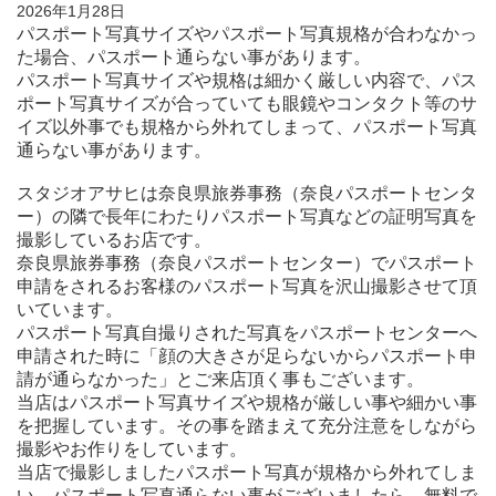
2026年1月28日
パスポート写真サイズやパスポート写真規格が合わなかっ
た場合、パスポート通らない事があります。
パスポート写真サイズや規格は細かく厳しい内容で、パス
ポート写真サイズが合っていても眼鏡やコンタクト等のサ
イズ以外事でも規格から外れてしまって、パスポート写真
通らない事があります。
スタジオアサヒは奈良県旅券事務（奈良パスポートセンタ
ー）の隣で長年にわたりパスポート写真などの証明写真を
撮影しているお店です。
奈良県旅券事務（奈良パスポートセンター）でパスポート
申請をされるお客様のパスポート写真を沢山撮影させて頂
いています。
パスポート写真自撮りされた写真をパスポートセンターへ
申請された時に「顔の大きさが足らないからパスポート申
請が通らなかった」とご来店頂く事もございます。
当店はパスポート写真サイズや規格が厳しい事や細かい事
を把握しています。その事を踏まえて充分注意をしながら
撮影やお作りをしています。
当店で撮影しましたパスポート写真が規格から外れてしま
い、パスポート写真通らない事がございましたら、無料で