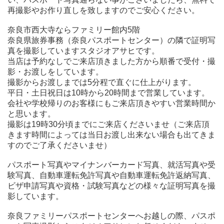
再撮影やお作り直しを致しますのでご安心ください。
奈良市西大寺ならファミリー館内5階
奈良県旅券事務（奈良パスポートセンター）の隣で証明写
真を撮影していますスタジオアサヒです。
当店は予約なしでご来店頂きました方から順番で受付・撮
影・お渡しをしています。
撮影からお渡しまでは5分程で直ぐに仕上がります。
平日・土日祝日は
10時から
20時間まで営業しています。
会社や学校帰りのお客様にもご来店頂きやすい営業時間か
と思います。
撮影は
19時30分頃
までにご来店くださいませ（ご来店頂
きます時間によっては当日お渡し出来ない場合も出てきま
すのでご了承くださいませ）
パスポート写真やマイナンバーカード写真、就活写真や受
験写真、自動車運転免許写真や自動車運転免許返納写真、
ビザ申請写真や資格・試験写真などの様々な証明写真を撮
影しています。
奈良ファミリーパスポートセンターへお越しの際、パスポ