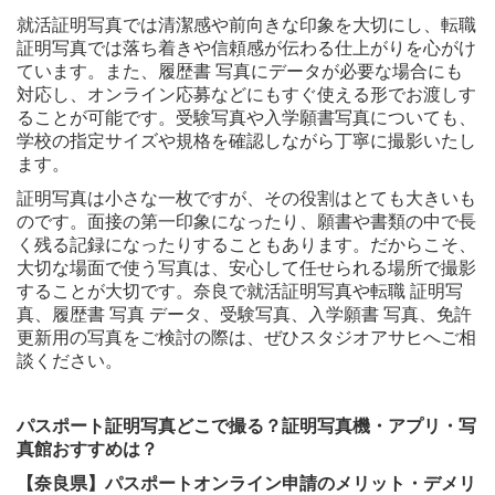
就活証明写真では清潔感や前向きな印象を大切にし、転職
証明写真では落ち着きや信頼感が伝わる仕上がりを心がけ
ています。また、履歴書 写真にデータが必要な場合にも
対応し、オンライン応募などにもすぐ使える形でお渡しす
ることが可能です。受験写真や入学願書写真についても、
学校の指定サイズや規格を確認しながら丁寧に撮影いたし
ます。
証明写真は小さな一枚ですが、その役割はとても大きいも
のです。面接の第一印象になったり、願書や書類の中で長
く残る記録になったりすることもあります。だからこそ、
大切な場面で使う写真は、安心して任せられる場所で撮影
することが大切です。奈良で就活証明写真や転職 証明写
真、履歴書 写真 データ、受験写真、入学願書 写真、免許
更新用の写真をご検討の際は、ぜひスタジオアサヒへご相
談ください。
パスポート証明写真どこで撮る？証明写真機・アプリ・写
真館おすすめは？
【奈良県】パスポートオンライン申請のメリット・デメリ