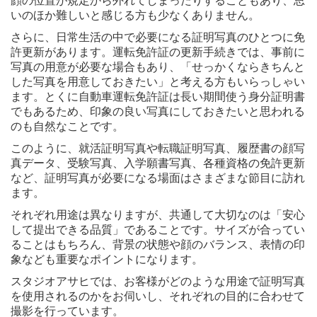
顔の位置が規定から外れてしまったりすることもあり、思
いのほか難しいと感じる方も少なくありません。
さらに、日常生活の中で必要になる証明写真のひとつに免
許更新があります。運転免許証の更新手続きでは、事前に
写真の用意が必要な場合もあり、「せっかくならきちんと
した写真を用意しておきたい」と考える方もいらっしゃい
ます。とくに自動車運転免許証は長い期間使う身分証明書
でもあるため、印象の良い写真にしておきたいと思われる
のも自然なことです。
このように、就活証明写真や転職証明写真、履歴書の顔写
真データ、受験写真、入学願書写真、各種資格の免許更新
など、証明写真が必要になる場面はさまざまな節目に訪れ
ます。
それぞれ用途は異なりますが、共通して大切なのは「安心
して提出できる品質」であることです。サイズが合ってい
ることはもちろん、背景の状態や顔のバランス、表情の印
象なども重要なポイントになります。
スタジオアサヒでは、お客様がどのような用途で証明写真
を使用されるのかをお伺いし、それぞれの目的に合わせて
撮影を行っています。