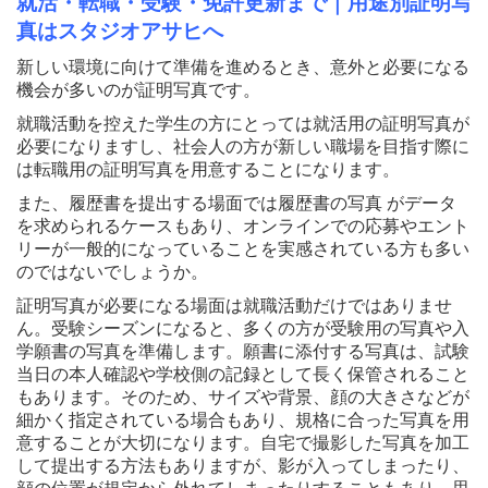
就活・転職・受験・免許更新まで｜用途別証明写
真はスタジオアサヒへ
新しい環境に向けて準備を進めるとき、意外と必要になる
機会が多いのが証明写真です。
就職活動を控えた学生の方にとっては就活用の証明写真が
必要になりますし、社会人の方が新しい職場を目指す際に
は転職用の証明写真を用意することになります。
また、履歴書を提出する場面では履歴書の写真 がデータ
を求められるケースもあり、オンラインでの応募やエント
リーが一般的になっていることを実感されている方も多い
のではないでしょうか。
証明写真が必要になる場面は就職活動だけではありませ
ん。受験シーズンになると、多くの方が受験用の写真や入
学願書の写真を準備します。願書に添付する写真は、試験
当日の本人確認や学校側の記録として長く保管されること
もあります。そのため、サイズや背景、顔の大きさなどが
細かく指定されている場合もあり、規格に合った写真を用
意することが大切になります。自宅で撮影した写真を加工
して提出する方法もありますが、影が入ってしまったり、