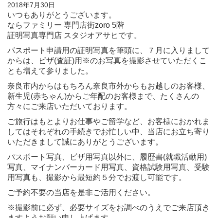
2018年7月30日
いつもありがとうございます。
ならファミリー 専門店街zoro 5階
証明写真専門店 スタジオアサヒです。
パスポート申請用の証明写真を筆頭に、７月に入りまして
からは、ビザ(査証)用※のお写真を撮影させていただくこ
とも増えて参りました。
奈良市内からはもちろん奈良市外からもお越しのお客様、
新生児(赤ちゃん)からご年配のお客様まで、たくさんの
方々にご来店いただいております。
ご旅行はもとよりお仕事やご留学など、お客様におかれま
してはそれぞれの手続きでお忙しい中、当店にお立ち寄り
いただきまして誠にありがとうございます。
パスポート写真、ビザ用写真以外に、履歴書(就職活動用)
写真、マイナンバーカード用写真、資格試験用写真、受験
用写真も、撮影から最短約５分でお渡し可能です。
ご予約不要の当店を是非ご活用ください。
※撮影前に必ず、必要サイズをお調べのうえでご来店頂き
ますようお願い申し上げます。